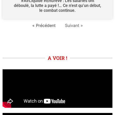
#AirLiquide #EnGreve : Les salariés ont
déboulé, la lutte a payé !… Ce n’est qu’un début,
le combat continue.
« Précédent
Suivant »
A VOIR !