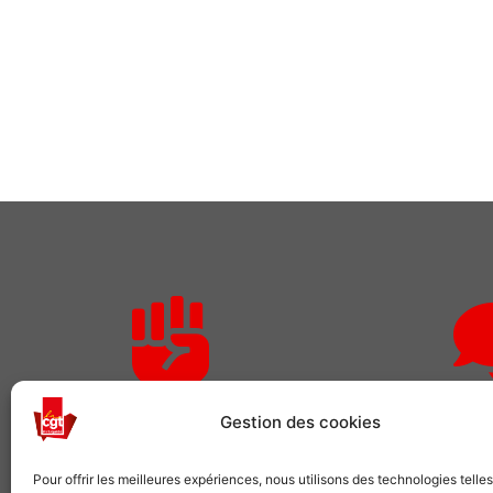
Rejoignez-nous
Des qu
Gestion des cookies
Comme plusieurs centaines de
Pour adhérer o
Pour offrir les meilleures expériences, nous utilisons des technologies telle