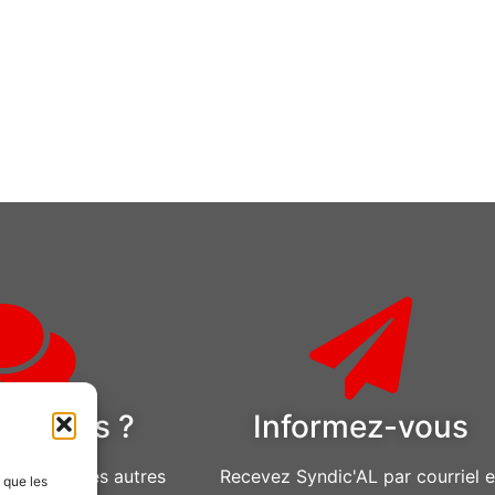
estions ?
Informez-vous
u pour toutes autres
Recevez Syndic'AL par courriel e
s que les