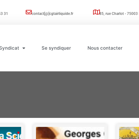
53 31
contact[@]cgtairliquide.fr
85, rue Charlot - 75003 
Syndicat
Se syndiquer
Nous contacter