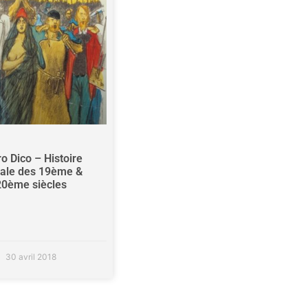
o Dico – Histoire
iale des 19ème &
20ème siècles
30 avril 2018