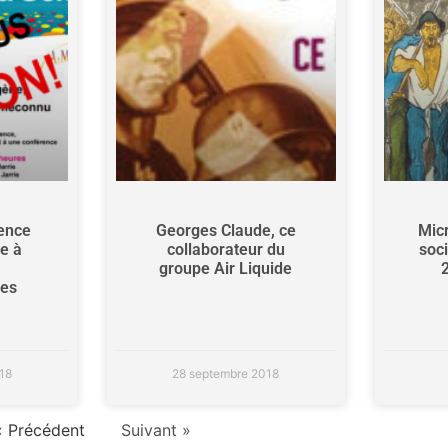
rence
Georges Claude, ce
Micr
e à
collaborateur du
soc
groupe Air Liquide
18
28 septembre 2018
« Précédent
Suivant »