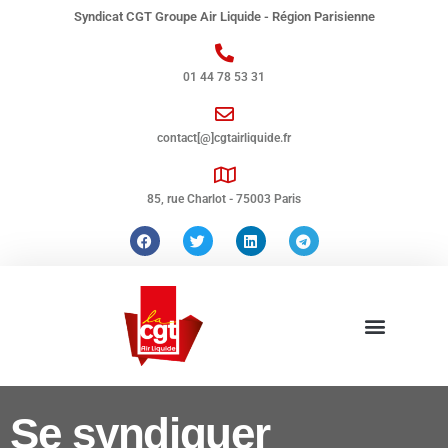
Syndicat CGT Groupe Air Liquide - Région Parisienne
01 44 78 53 31
contact[@]cgtairliquide.fr
85, rue Charlot - 75003 Paris
Se syndiquer