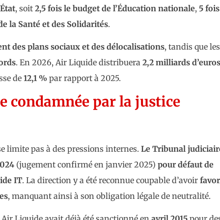
État
, soit
2,5 fois le budget de l’Éducation nationale
,
5 fois
 de la Santé et des Solidarités
.
ent des plans sociaux et des délocalisations
, tandis que les
ords
. En 2026, Air Liquide distribuera
2,2 milliards d’euro
usse de
12,1 %
par rapport à 2025.
e condamnée par la justice
se limite pas à des pressions internes.
Le Tribunal judiciair
2024
(jugement confirmé en janvier 2025)
pour défaut de
ide IT
. La direction y a été reconnue coupable d’avoir
favor
es
, manquant ainsi à son obligation légale de neutralité.
 Air Liquide avait déjà été sanctionné en
avril 2015
pour de