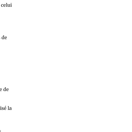
 celui
s de
e de
isé la
s