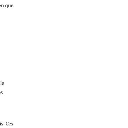
en que
le
es
is
. Ces