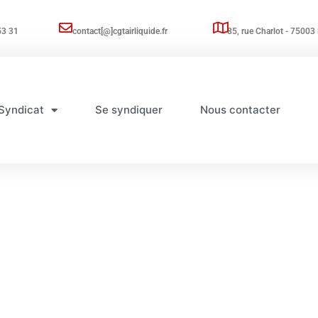
53 31
contact[@]cgtairliquide.fr
85, rue Charlot - 75003 
Syndicat
Se syndiquer
Nous contacter