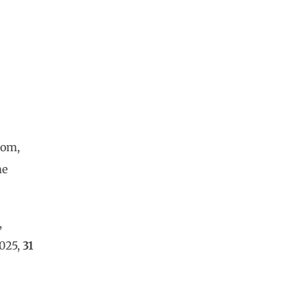
dom,
me
,
2025,
31