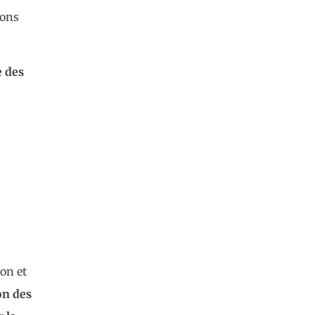
ions
e des
s
ion et
on des