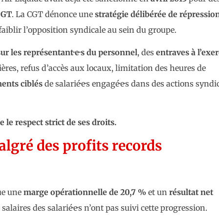
 CGT
. La CGT dénonce une
stratégie délibérée de répressio
ffaiblir l’opposition syndicale au sein du groupe.
ur les représentant·e·s du personnel
, des
entraves à l’exer
ères, refus d’accès aux locaux, limitation des heures de
ents ciblés
de salarié·e·s engagé·e·s dans des actions syndi
 le respect strict de ses droits.
lgré des profits records
que une
marge opérationnelle de 20,7 %
et un
résultat net
s salaires des salarié·e·s n’ont pas suivi cette progression.