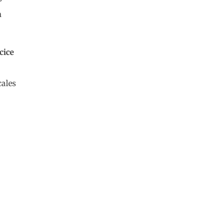
n
cice
cales