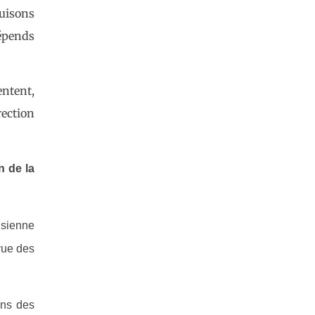
duisons
dépends
ntent,
rection
n de la
isienne
vue des
ons des