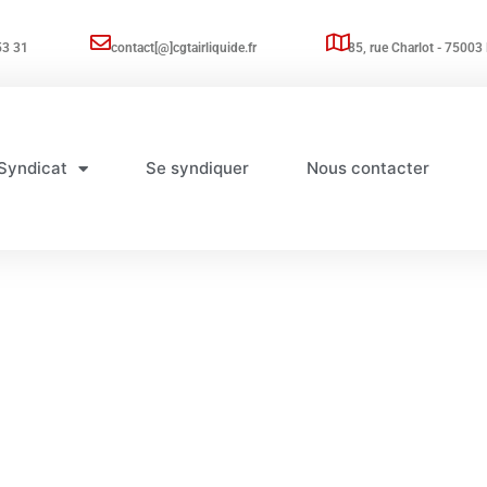
53 31
contact[@]cgtairliquide.fr
85, rue Charlot - 75003 
Syndicat
Se syndiquer
Nous contacter