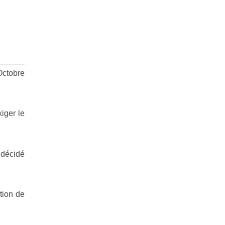
Octobre
iger le
 décidé
tion de