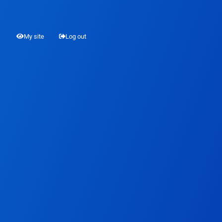
My site
Log out