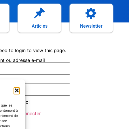
Articles
Newsletter
eed to login to view this page.
ant ou adresse e-mail
 passe
uvenir de moi
s que les
sentement à
ortement de
r son
ctions.