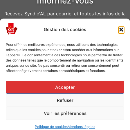
Informez-vous
Recevez Syndic'AL par courriel et toutes les infos de la
CGT Air Liquide
Gestion des cookies
VOUS ABONNER
Pour offrir les meilleures expériences, nous utilisons des technologies
telles que les cookies pour stocker et/ou accéder aux informations sur
l'appareil. Le consentement à ces technologies nous permettra de traiter
des données telles que le comportement de navigation ou les identifiants
uniques sur ce site. Ne pas consentir ou retirer son consentement peut
affecter négativement certaines caractéristiques et fonctions.
Caisse de grève
Accepter
Soutenir les grévistes en luttes ? Faites un don à la
Refuser
Caisse de solidarité !
Voir les préférences
FAITES UN DON
Politique de cookies
Mentions légales
Conception CGT Air Liquide © 2026 tous droits réservés