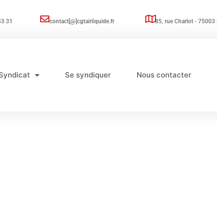
53 31
contact[@]cgtairliquide.fr
85, rue Charlot - 75003 
Syndicat
Se syndiquer
Nous contacter