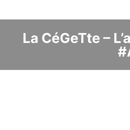
La CéGeTte – L’
#