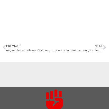
PREVIOUS
NEXT
Augmenter les salaires c’est bon pour le pouvoir d’achat et la Sécurité Sociale
Non à la conférence Georges Claude à #Jarrie @GrenobleAlpes ‏