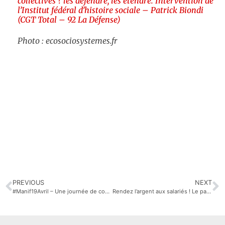
collectives ? les défendre, les étendre. Intervention de
l’
Institut fédéral d’histoire sociale
– Patrick Biondi
(CGT Total – 92 La Défense)
Photo : ecosociosystemes.fr
PREVIOUS
NEXT
#Manif19Avril – Une journée de convergence qui en appelle d’autres
Rendez l’argent aux salariés ! Le partage des bénéfices est annoncé. Lettre ouverte à Benoit Potier #16Mai2018 #AG2018 #AirLiquide