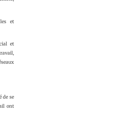
les et
ial et
ravail,
réseaux
é de se
ail ont