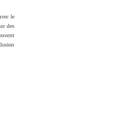
avec le
par des
rouvent
llusion