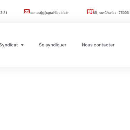
53 31
contact[@]cgtairliquide.fr
85, rue Charlot - 75003 
Syndicat
Se syndiquer
Nous contacter