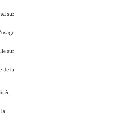
nel sur
l’usage
lle sur
e de la
isée,
 la