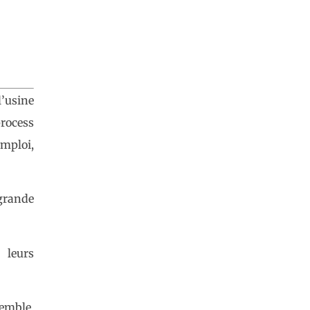
l’usine
rocess
emploi,
 grande
 leurs
semble,