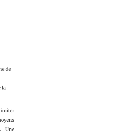
he de
 la
limiter
moyens
n. Une