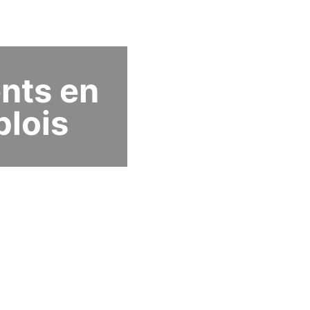
nts en
plois