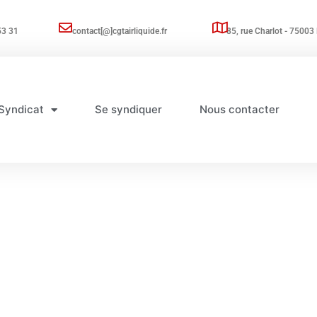
53 31
contact[@]cgtairliquide.fr
85, rue Charlot - 75003 
Syndicat
Se syndiquer
Nous contacter