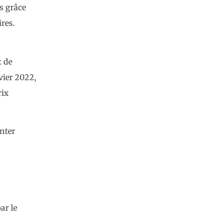
fs grâce
res.
x de
vier 2022,
rix
enter
ar le