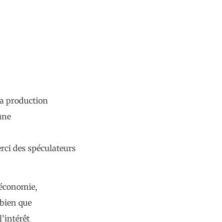
la production
une
erci des spéculateurs
’économie,
 bien que
’intérêt