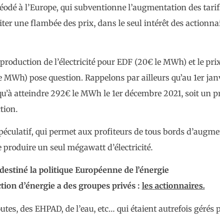
nféodé à l’Europe, qui subventionne l’augmentation des tari
ter une flambée des prix, dans le seul intérêt des actionnai
de production de l’électricité pour EDF (20€ le MWh) et le pri
€ le MWh) pose question. Rappelons par ailleurs qu’au 1er jan
usqu’à atteindre 292€ le MWh le 1er décembre 2021, soit un p
tion.
 spéculatif, qui permet aux profiteurs de tous bords d’augm
roduire un seul mégawatt d’électricité.
estiné la politique Européenne de l’énergie
tion d’énergie
a
des groupes
privés
:
les
actionnaires.
tes, des EHPAD, de l’eau, etc… qui étaient autrefois gérés p