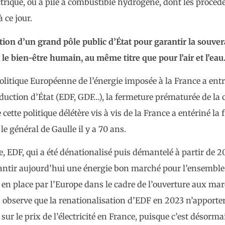
ctrique, ou à pile à combustible hydrogène, dont les procéd
 ce jour.
ion d’un grand pôle public d’État pour garantir la
souver
r le bien-être humain, au même titre que
pour
l’air et l’eau
 politique Européenne de l’énergie imposée à la France a entr
duction d’État (EDF, GDF…), la fermeture prématurée de la 
ette politique délétère vis à vis de la France a entériné la f
e général de Gaulle il y a 70 ans.
e, EDF, qui a été dénationalisé puis démantelé à partir de 
arantir aujourd’hui une énergie bon marché pour l’ensemble
 en place par l’Europe dans le cadre de l’ouverture aux ma
n observe que la renationalisation d’EDF en 2023 n’apport
sur le prix de l’électricité en France, puisque c’est désormai