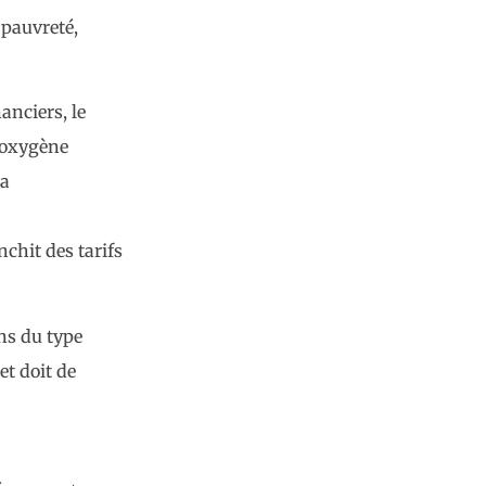
 pauvreté,
anciers, le
’oxygène
la
chit des tarifs
ns du type
et doit de