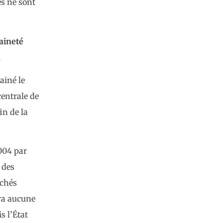
és ne sont
aineté
.
ainé le
centrale de
in de la
2004 par
 des
rchés
era aucune
s l’État