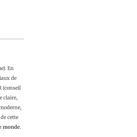
e). En
tiaux de
 (conseil
 claire,
e moderne,
de cette
e
monde
.