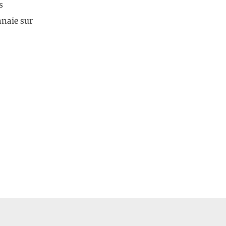
s
nnaie sur