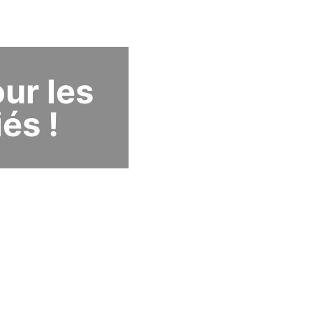
ur les
és !