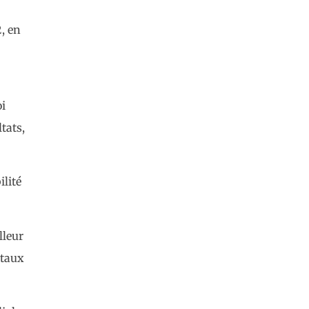
, en
oi
tats,
ilité
lleur
ntaux