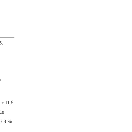
9.
n
 + 11,6
Le
13,3 %