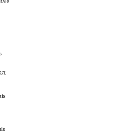
liale
s
CGT
ais
 de