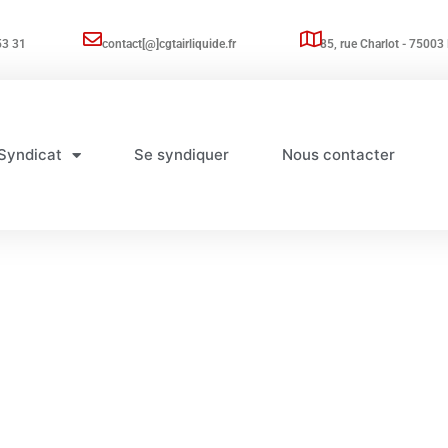
53 31
contact[@]cgtairliquide.fr
85, rue Charlot - 75003 
Syndicat
Se syndiquer
Nous contacter