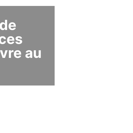
 de
nces
ivre au