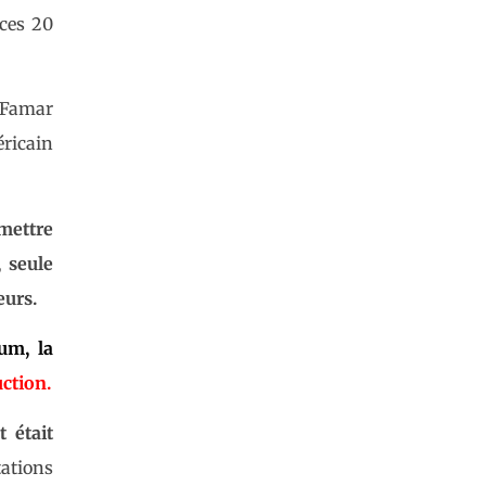
 ces 20
, Famar
éricain
 mettre
, seule
eurs.
um, la
uction.
t était
ations