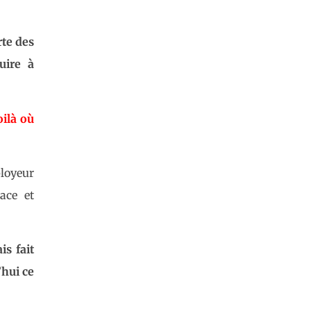
rte des
uire à
oilà où
ployeur
ace et
is fait
’hui ce