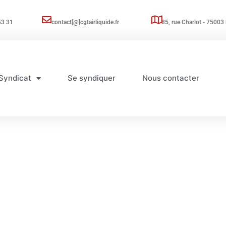
53 31
contact[@]cgtairliquide.fr
85, rue Charlot - 75003 
Syndicat
Se syndiquer
Nous contacter