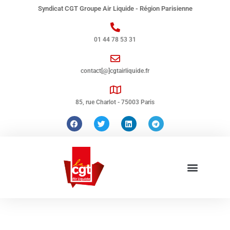
Syndicat CGT Groupe Air Liquide - Région Parisienne
01 44 78 53 31
contact[@]cgtairliquide.fr
85, rue Charlot - 75003 Paris