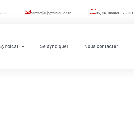
53 31
contact[@]cgtairliquide.fr
85, rue Charlot - 75003 
Syndicat
Se syndiquer
Nous contacter