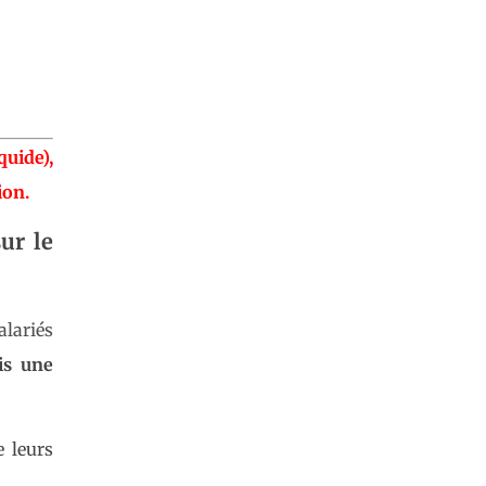
quide),
ion.
ur le
alariés
is une
e leurs