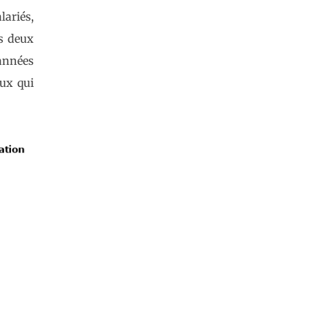
ariés,
es deux
années
eux qui