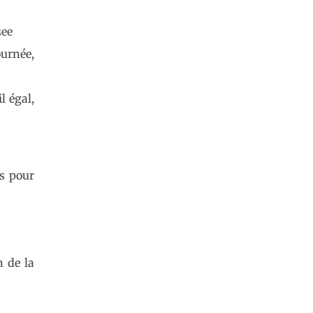
see
ournée,
l égal,
ns pour
n de la