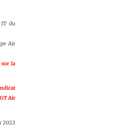
 IT du
pe Air
sur la
yndicat
CGT Air
er 2022