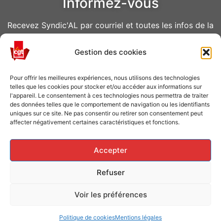
Informez-vous
Recevez Syndic'AL par courriel et toutes les infos de la
CGT Air Liquide
Gestion des cookies
VOUS ABONNER
Pour offrir les meilleures expériences, nous utilisons des technologies
telles que les cookies pour stocker et/ou accéder aux informations sur
l'appareil. Le consentement à ces technologies nous permettra de traiter
des données telles que le comportement de navigation ou les identifiants
uniques sur ce site. Ne pas consentir ou retirer son consentement peut
affecter négativement certaines caractéristiques et fonctions.
Caisse de grève
Accepter
Soutenir les grévistes en luttes ? Faites un don à la
Refuser
Caisse de solidarité !
Voir les préférences
FAITES UN DON
Politique de cookies
Mentions légales