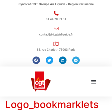
Syndicat CGT Groupe Air Liquide - Région Parisienne
01 44 78 53 31
contact[@]cgtairliquide.fr
85, rue Charlot - 75003 Paris
Logo_bookmarklets