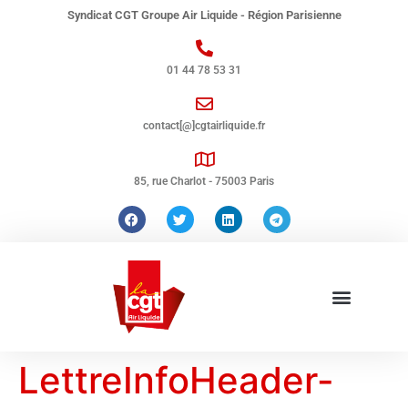
Syndicat CGT Groupe Air Liquide - Région Parisienne
01 44 78 53 31
contact[@]cgtairliquide.fr
85, rue Charlot - 75003 Paris
LettreInfoHeader-