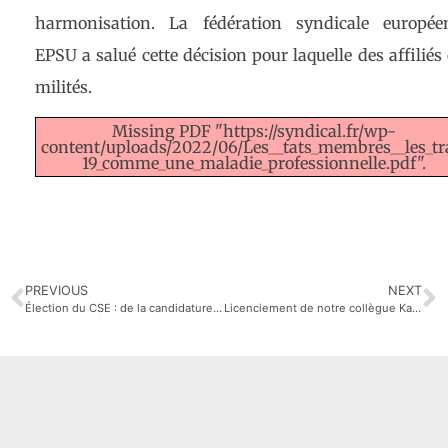
harmonisation. La fédération syndicale europée
EPSU a salué cette décision pour laquelle des affiliés
milités.
Missing PDF "https://syndical.fr/wp-
content/uploads/2022/06/Les__tats_membres__les_trav
19_comme_une_maladie_professionnelle.pdf".
PREVIOUS
NEXT
Élection du CSE : de la candidature à l’exercice du mandat
Licenciement de notre collègue Karim : Les Élus CFE-CGC au CSE Air Liquide IT rejettent la motion pour sa réintégration !