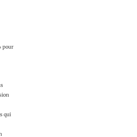
% pour
us
sion
s qui
n