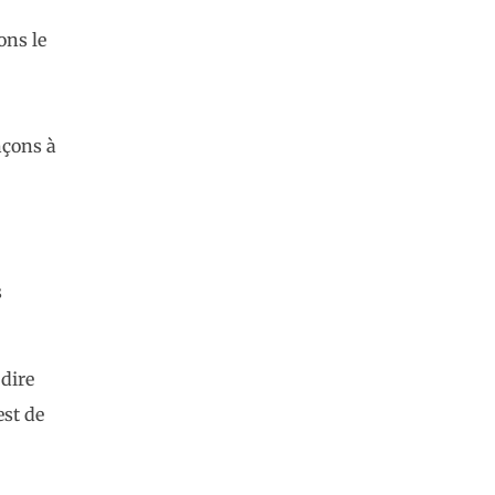
ons le
nçons à
s
 dire
est de