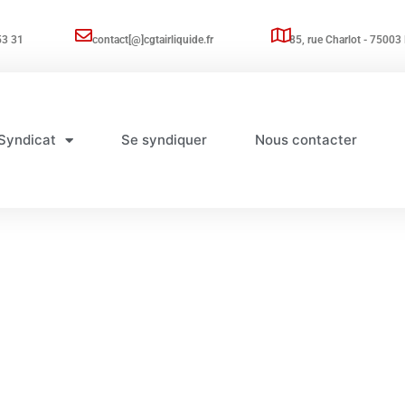
53 31
contact[@]cgtairliquide.fr
85, rue Charlot - 75003 
Syndicat
Se syndiquer
Nous contacter