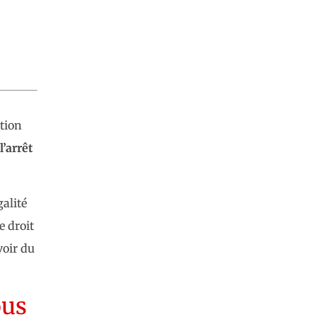
tion
l’arrêt
galité
e droit
oir du
ous