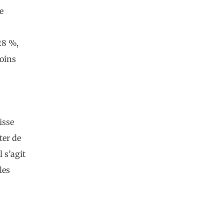
e
28 %,
moins
isse
ter de
 s’agit
les