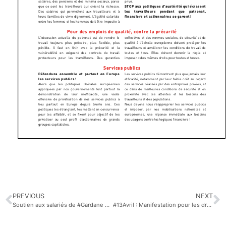
PREVIOUS
NEXT
Soutien aux salariés de #Gardane et à l’UD #CGT 13. Stop à la répression syndicale #LREM #MODEM @laqhila
#13Avril : Manifestation pour les droits fondamentaux