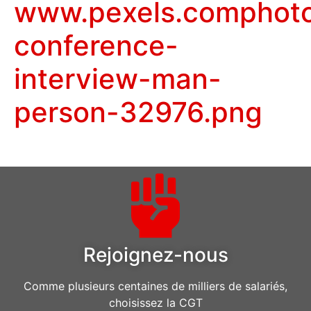
www.pexels.comphoto
conference-
interview-man-
person-32976.png
Rejoignez-nous
Comme plusieurs centaines de milliers de salariés,
choisissez la CGT