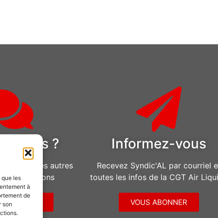
estions ?
Informez-vous
u pour toutes autres
Recevez Syndic'AL par courriel e
d’informations
toutes les infos de la CGT Air Liqu
s que les
sentement à
ortement de
CONTACTER
VOUS ABONNER
r son
ctions.