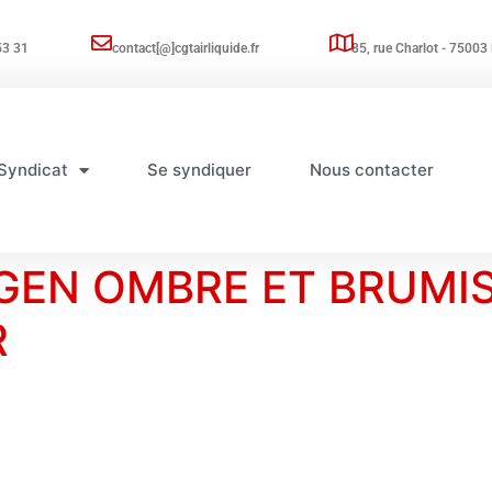
53 31
contact[@]cgtairliquide.fr
85, rue Charlot - 75003 
Syndicat
Se syndiquer
Nous contacter
GEN OMBRE ET BRUMI
R