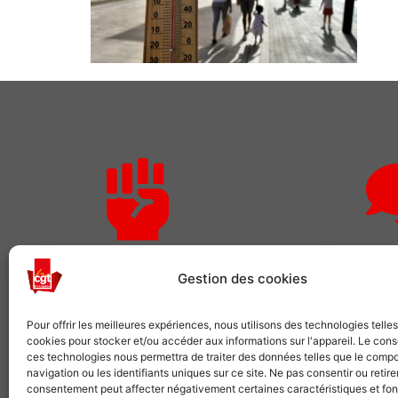
Rejoignez-nous
Des qu
Gestion des cookies
Comme plusieurs centaines de
Pour adhérer o
milliers de salariés, choisissez la CGT
demandes 
Pour offrir les meilleures expériences, nous utilisons des technologies telle
cookies pour stocker et/ou accéder aux informations sur l'appareil. Le con
ces technologies nous permettra de traiter des données telles que le comp
VOUS SYNDIQUER
NOUS 
navigation ou les identifiants uniques sur ce site. Ne pas consentir ou retire
consentement peut affecter négativement certaines caractéristiques et fon