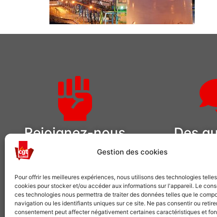
Rejoignez-nous
Des qu
Gestion des cookies
Comme plusieurs centaines de
Pour adhérer o
milliers de salariés, choisissez la CGT
demandes 
Pour offrir les meilleures expériences, nous utilisons des technologies telle
cookies pour stocker et/ou accéder aux informations sur l'appareil. Le con
VOUS SYNDIQUER
NOUS 
ces technologies nous permettra de traiter des données telles que le comp
navigation ou les identifiants uniques sur ce site. Ne pas consentir ou retire
consentement peut affecter négativement certaines caractéristiques et fon