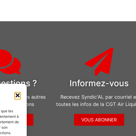
estions ?
Informez-vous
u pour toutes autres
Recevez Syndic'AL par courriel e
d’informations
toutes les infos de la CGT Air Liqu
s que les
sentement à
CONTACTER
VOUS ABONNER
ortement de
r son
ctions.