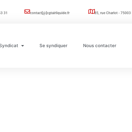
53 31
contact[@]cgtairliquide.fr
85, rue Charlot - 75003 
Syndicat
Se syndiquer
Nous contacter