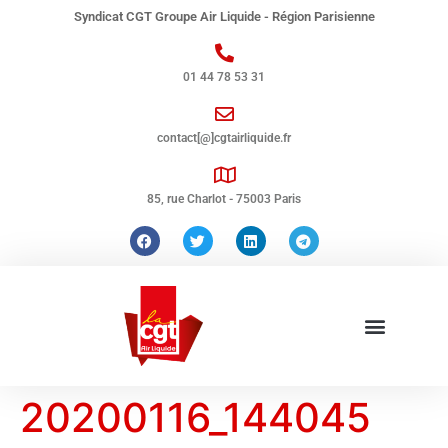
Syndicat CGT Groupe Air Liquide - Région Parisienne
01 44 78 53 31
contact[@]cgtairliquide.fr
85, rue Charlot - 75003 Paris
20200116_144045