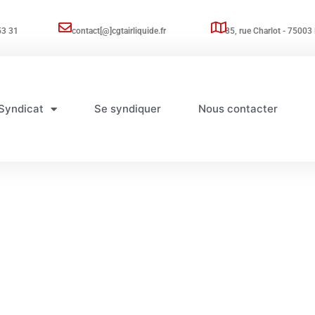
53 31
contact[@]cgtairliquide.fr
85, rue Charlot - 75003 
Syndicat
Se syndiquer
Nous contacter