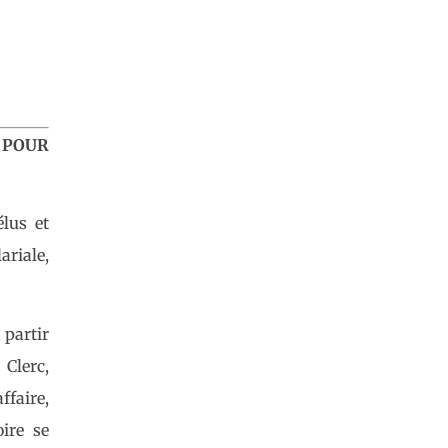
 POUR
lus et
riale,
 partir
Clerc,
ffaire,
ire se