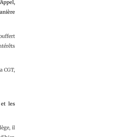
Appel,
anière
ouffert
ntérêts
la CGT,
et les
ège, il