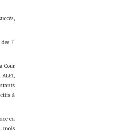
succès,
 des 11
la Cour
s ALFI,
ntants
ctifs à
ance en
8 mois