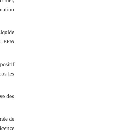
’hier,
uation
iquide
es BFM
positif
ous les
ive des
imée de
ligence