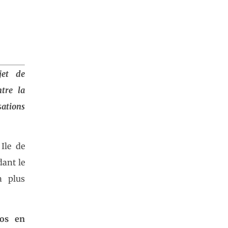
jet de
ntre la
ations
Ile de
dant le
a plus
os
en