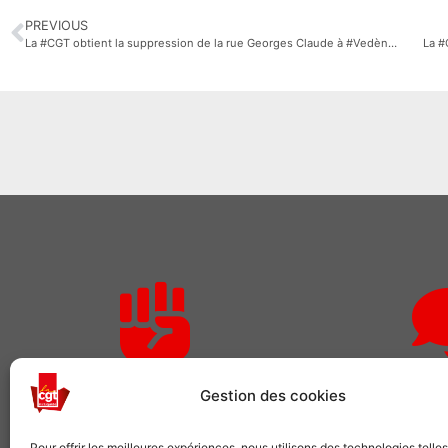
PREVIOUS
La #CGT obtient la suppression de la rue Georges Claude à #Vedène (Vaucluse) @GrandAvignon
La #
Rejoignez-nous
Des qu
Gestion des cookies
Comme plusieurs centaines de
Pour adhérer o
Pour offrir les meilleures expériences, nous utilisons des technologies telle