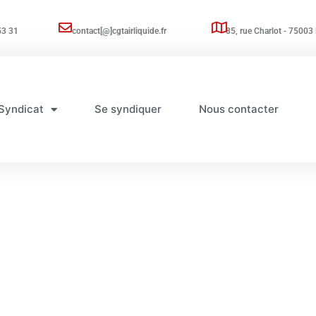
53 31
contact[@]cgtairliquide.fr
85, rue Charlot - 75003 
Syndicat
Se syndiquer
Nous contacter