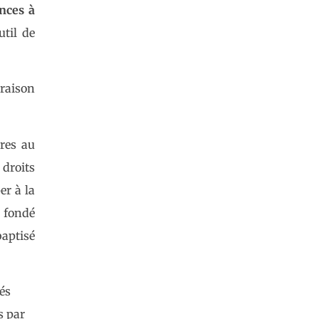
ances à
util de
 raison
res au
 droits
er à la
e fondé
baptisé
és
s par