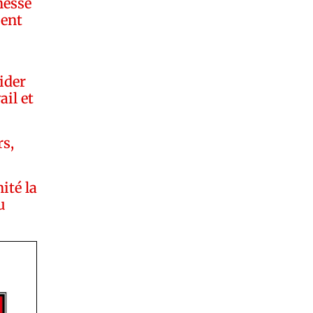
hesse
sent
cider
ail et
s,
ité la
u