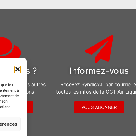
estions ?
Informez-vous
u pour toutes autres
Recevez Syndic'AL par courriel e
s que les
sentement à
d’informations
toutes les infos de la CGT Air Liqu
ortement de
r son
ctions.
CONTACTER
VOUS ABONNER
férences