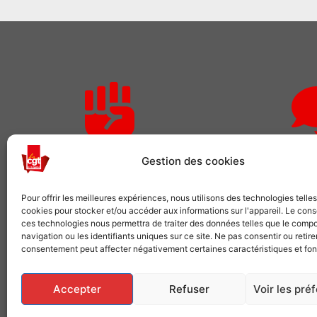
Rejoignez-nous
Des qu
Gestion des cookies
Comme plusieurs centaines de
Pour adhérer o
Pour offrir les meilleures expériences, nous utilisons des technologies telle
cookies pour stocker et/ou accéder aux informations sur l'appareil. Le con
milliers de salariés, choisissez la CGT
demandes 
ces technologies nous permettra de traiter des données telles que le comp
navigation ou les identifiants uniques sur ce site. Ne pas consentir ou retire
consentement peut affecter négativement certaines caractéristiques et fon
VOUS SYNDIQUER
NOUS 
Accepter
Refuser
Voir les pré