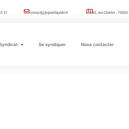
53 31
contact[@]cgtairliquide.fr
85, rue Charlot - 75003 
Syndicat
Se syndiquer
Nous contacter