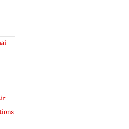
mai
ir
itions