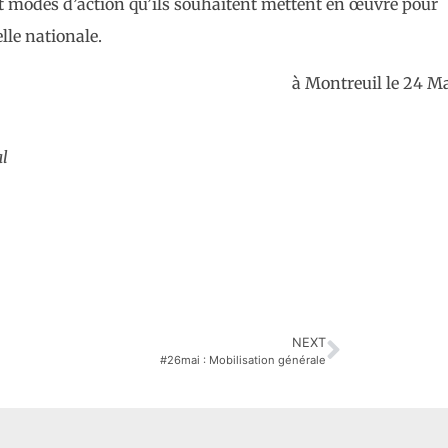
t modes d’action qu’ils souhaitent mettent en œuvre pour
lle nationale.
à Montreuil le 24 M
al
NEXT
#26mai : Mobilisation générale