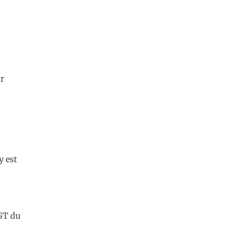
r
y est
CGT du