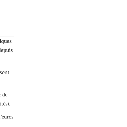
miques
depuis
 sont
e de
tés).
d’euros