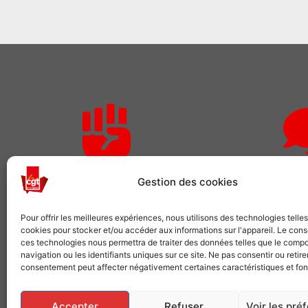
Rejoignez-nous
Des qu
Gestion des cookies
Comme plusieurs centaines de
Pour adhérer o
Pour offrir les meilleures expériences, nous utilisons des technologies telle
milliers de salariés, choisissez la CGT
demandes 
cookies pour stocker et/ou accéder aux informations sur l'appareil. Le con
ces technologies nous permettra de traiter des données telles que le comp
navigation ou les identifiants uniques sur ce site. Ne pas consentir ou retire
VOUS SYNDIQUER
NOUS 
consentement peut affecter négativement certaines caractéristiques et fon
Accepter
Refuser
Voir les pré