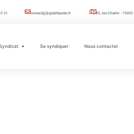
53 31
contact[@]cgtairliquide.fr
85, rue Charlot - 75003 
Syndicat
Se syndiquer
Nous contacter