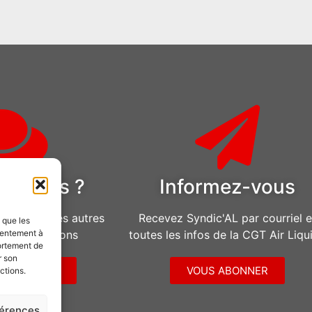
estions ?
Informez-vous
u pour toutes autres
Recevez Syndic'AL par courriel e
s que les
d’informations
toutes les infos de la CGT Air Liqu
sentement à
ortement de
r son
CONTACTER
VOUS ABONNER
ctions.
férences