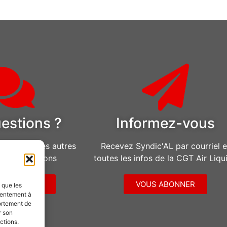
estions ?
Informez-vous
u pour toutes autres
Recevez Syndic'AL par courriel e
d’informations
toutes les infos de la CGT Air Liqu
CONTACTER
VOUS ABONNER
s que les
sentement à
ortement de
r son
ctions.