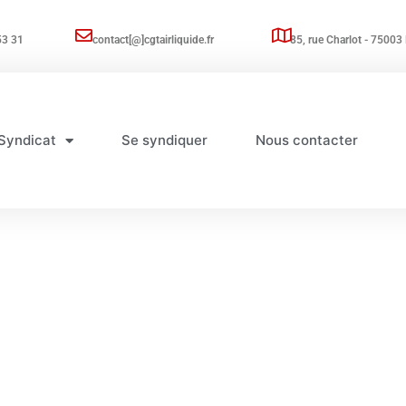
53 31
contact[@]cgtairliquide.fr
85, rue Charlot - 75003 
Syndicat
Se syndiquer
Nous contacter