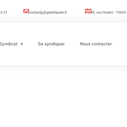
53 31
contact[@]cgtairliquide.fr
85, rue Charlot - 75003 
Syndicat
Se syndiquer
Nous contacter