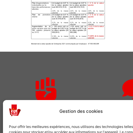
Rejoignez-nous
Des qu
Gestion des cookies
Comme plusieurs centaines de
Pour adhérer o
Pour offrir les meilleures expériences, nous utilisons des technologies telle
milliers de salariés, choisissez la CGT
demandes 
cookies pour stocker et/ou accéder aux informations sur l'appareil. Le con