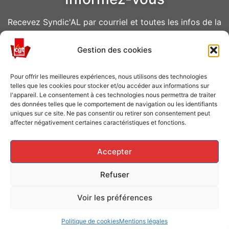
Recevez Syndic'AL par courriel et toutes les infos de la
CGT Air Liquide
Gestion des cookies
VOUS ABONNER
Pour offrir les meilleures expériences, nous utilisons des technologies
telles que les cookies pour stocker et/ou accéder aux informations sur
l'appareil. Le consentement à ces technologies nous permettra de traiter
des données telles que le comportement de navigation ou les identifiants
uniques sur ce site. Ne pas consentir ou retirer son consentement peut
affecter négativement certaines caractéristiques et fonctions.
Caisse de grève
Accepter
Soutenir les grévistes en luttes ? Faites un don à la
Refuser
Caisse de solidarité !
Voir les préférences
FAITES UN DON
Politique de cookies
Mentions légales
Conception CGT Air Liquide © 2026 tous droits réservés