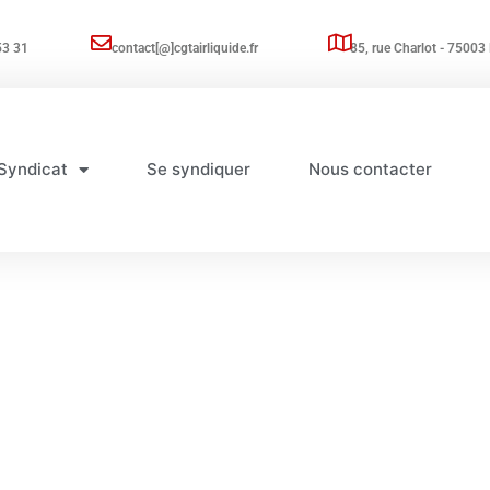
53 31
contact[@]cgtairliquide.fr
85, rue Charlot - 75003 
Syndicat
Se syndiquer
Nous contacter