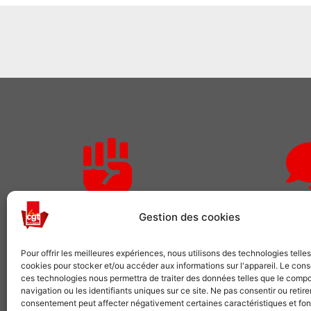
Rejoignez-nous
Des qu
Gestion des cookies
Comme plusieurs centaines de
Pour adhérer o
Pour offrir les meilleures expériences, nous utilisons des technologies telle
milliers de salariés, choisissez la CGT
demandes 
cookies pour stocker et/ou accéder aux informations sur l'appareil. Le con
ces technologies nous permettra de traiter des données telles que le comp
navigation ou les identifiants uniques sur ce site. Ne pas consentir ou retire
VOUS SYNDIQUER
NOUS 
consentement peut affecter négativement certaines caractéristiques et fon