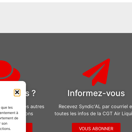
estions ?
Informez-vous
u pour toutes autres
Recevez Syndic'AL par courriel e
s que les
d’informations
toutes les infos de la CGT Air Liqu
sentement à
ortement de
r son
CONTACTER
VOUS ABONNER
ctions.