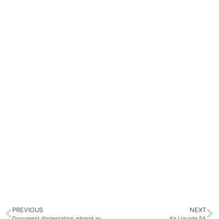
PREVIOUS
NEXT
Document d’orientation adopté au 15ème congrès
Air Liquide SA