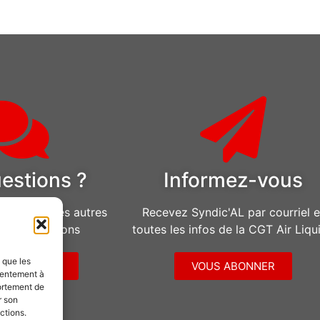
estions ?
Informez-vous
u pour toutes autres
Recevez Syndic'AL par courriel e
d’informations
toutes les infos de la CGT Air Liqu
s que les
CONTACTER
VOUS ABONNER
sentement à
ortement de
r son
ctions.