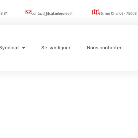
53 31
contact[@]cgtairliquide.fr
85, rue Charlot - 75003 
Syndicat
Se syndiquer
Nous contacter